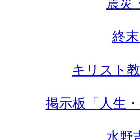
震災
終末
キリスト教
掲示板「人生・
水野